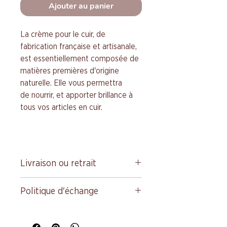
Ajouter au panier
La crème pour le cuir, de
fabrication française et artisanale,
est essentiellement composée de
matières premières d'origine
naturelle. Elle vous permettra
de nourrir, et apporter brillance à
tous vos articles en cuir.
Livraison ou retrait
Livraison ou retrait au choix.
Politique d'échange
Coût de livraison calculé au
poids ; offerte à partir de 300 €
Echange ou remboursement
d’achat en France
possible dans le cadre des