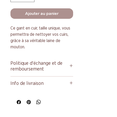
Ajouter au panier
Ce gant en cuir, taille unique, vous
permettra de nettoyer vos cuirs,
grâce à sa véritable laine de
mouton.
Politique d'échange et de
remboursement
Echange ou remboursement
Info de livraison
possible dans le cadre des
Conditions Générales de Vente
Condition de livraison. Idéal pour
(footer bas de page), à l'exception
ajouter davantage de détails sur
des frais de retour, qui seront à la
vos modes de livraison et
charge de l'acheteur.
conditionnement et vos prix.