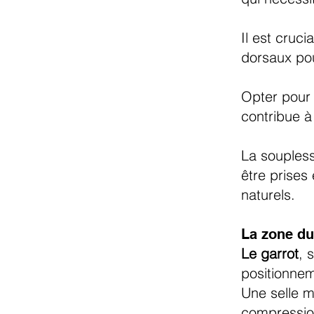
Il est cruc
dorsaux pou
Opter pour 
contribue à
La soupless
être prises
naturels.
La zone du
Le garrot
, 
positionnem
Une selle m
compressio