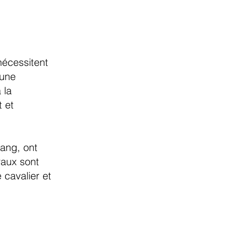
nécessitent
 une
 la
 et
ang, ont
vaux sont
 cavalier et