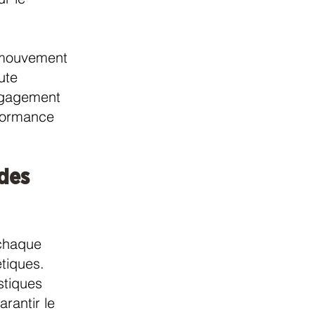
e mouvement
ute
dégagement
rformance
 des
 chaque
étiques.
stiques
rantir le