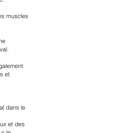
des muscles
nne
val.
également
s et
al dans le
eux et des
r le