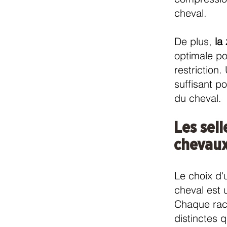
cheval.
De plus,
la
optimale p
restriction
suffisant po
du cheval.
Les sel
chevau
Le choix d'
cheval est 
Chaque race
distinctes 