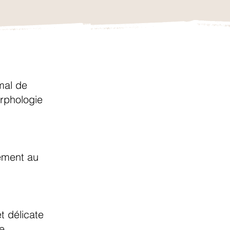
rmal de
rphologie
tement au
t délicate
e.