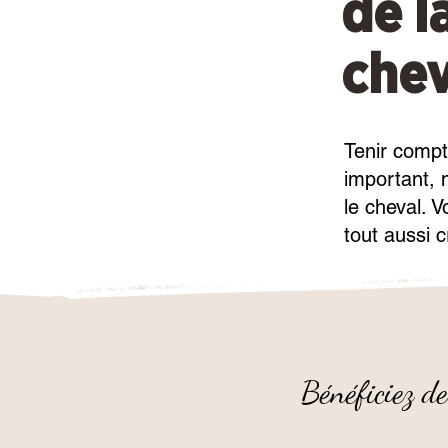
de l
chev
Tenir compt
important, m
le cheval. 
tout aussi c
Bénéficiez de