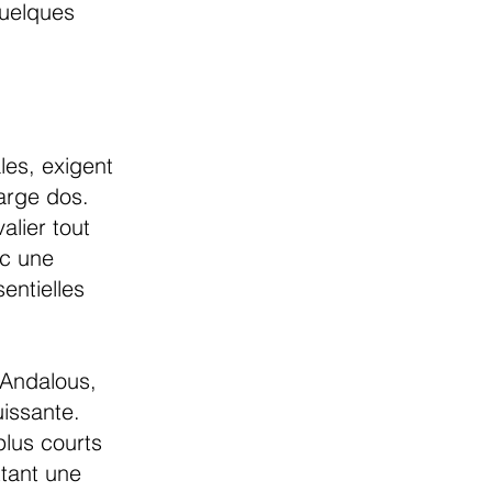
 quelques
les, exigent
large dos.
alier tout
ec une
entielles
s Andalous,
issante.
plus courts
ttant une